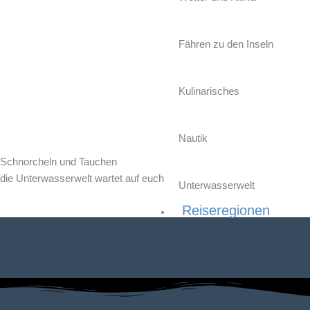
Zum
Inhalt
springen
Fähren zu den Inseln
Kulinarisches
Nautik
Schnorcheln
und
Tauchen
die Unterwasserwelt wartet auf euch
Unterwasserwelt
Reiseregionen