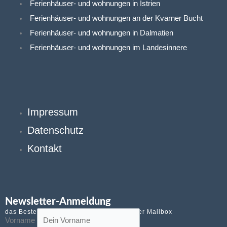
e
r
i
Ferienhäuser- und wohnungen in Istrien
Ferienhäuser- und wohnungen an der Kvarner Bucht
b
l
Ferienhäuser- und wohnungen in Dalmatien
Ferienhäuser- und wohnungen im Landesinnere
o
Landesinnere
o
Reisecenter
k
Impressum
-
Datenschutz
Kontakt
1
Ferienwohnungen in Istrien
Newsletter-Anmeldung
das Beste von Kroatien kostenlos in Deiner Mailbox
Vorname