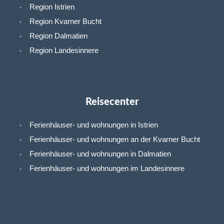
n
w
n
Region Istrien
Region Kvarner Bucht
-
i
-
Region Dalmatien
f
t
e
Region Landesinnere
a
t
m
Landesinnere
Reisecenter
c
e
a
Reisecenter
e
r
i
Ferienhäuser- und wohnungen in Istrien
Ferienhäuser- und wohnungen an der Kvarner Bucht
b
l
Ferienhäuser- und wohnungen in Dalmatien
Ferienhäuser- und wohnungen im Landesinnere
o
Ferienwohnungen in Istrien
o