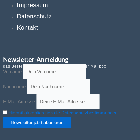
k
Impressum
-
Datenschutz
Kontakt
1
Ferienwohnungen an der Kva
Newsletter-Anmeldung
das Beste von Kroatien kostenlos in Deiner Mailbox
Vorname
Nachname
Ferienwohnungen in Dalmati
E-Mail-Adresse
Hiermit akzeptiere ich die Datenschutzbestimmungen